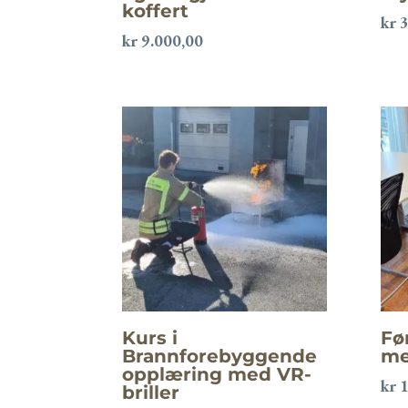
koffert
kr
3
kr
9.000,00
Kurs i
Fø
Brannforebyggende
me
opplæring med VR-
kr
1
briller