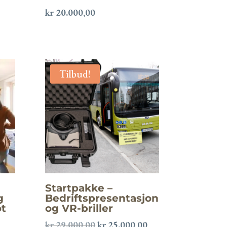
kr
20.000,00
Tilbud!
Startpakke –
g
Bedriftspresentasjon
ot
og VR-briller
Opprinnelig
Nåværende
kr
29.000,00
kr
25.000,00