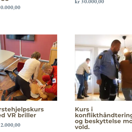
kr
30.000,00
0.000,00
rstehjelpskurs
Kurs i
d VR briller
konflikthåndterin
og beskyttelse m
2.000,00
vold.