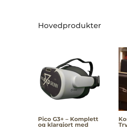
Hovedprodukter
Pico G3+ – Komplett
Ko
og klargjort med
Tr