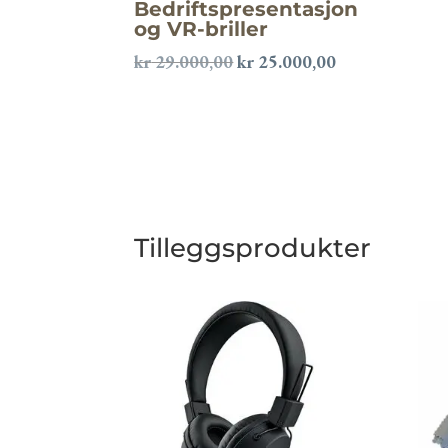
Bedriftspresentasjon
og VR-briller
Opprinnelig
Nåværende
kr
29.000,00
kr
25.000,00
pris
pris
var:
er:
kr 29.000,00.
kr 25.000,00.
Tilleggsprodukter