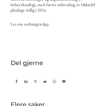
helseteknologi, med første utbetaling av tilskudd
planlagt tidlig i 2024.
Les om ordningen
her
.
Del gjerne
Share
Share
Share
Share
Share
Share
on
on
on
on
on
on
Facebook
LinkedIn
Twitter
Reddit
WhatsApp
Email
Flere saker