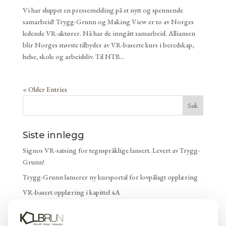
Vi har sluppet en pressemelding på et nytt og spennende
samarbeid! Trygg-Grunn og Making View er to av Norges
ledende VR-aktører. Nå har de inngått samarbeid. Alliansen
blir Norges største tilbyder av VR-baserte kurs i beredskap,
helse, skole og arbeidsliv. Til NTB...
« Older Entries
Siste innlegg
Signos VR-satsing for tegnspråklige lansert. Levert av Trygg-
Grunn!
Trygg-Grunn lanserer ny kursportal for lovpålagt opplæring
VR-basert opplæring i kapittel 4A
KI-kortet gir deg kompetansen arbeidslivet krever – og
dokumentasjonen som beviser det.